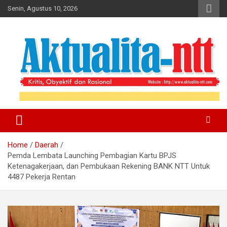
Skip
Senin, Agustus 10, 2026
to
content
Kritis, Obyektif dan Rasional
Aktualita-NTT
Home
Daerah
Pemda Lembata Launching Pembagian Kartu BPJS
Ketenagakerjaan, dan Pembukaan Rekening BANK NTT Untuk
4487 Pekerja Rentan