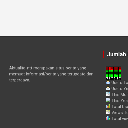
Jumlah 
Aktualita-ntt merupakan situs berita yang
memuat informasi/berita yang terupdate dan
terpercaya.
Users To
Users Ye
This Mon
This Year
Total Use
Views To
Total vie