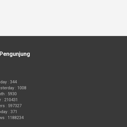
Pengunjung
day : 344
sterday : 1008
th : 5930
 : 210431
rs : 597327
day : 371
ws : 1188234