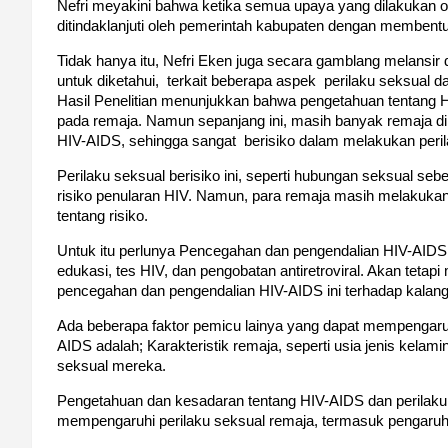
Nefri meyakini bahwa ketika semua upaya yang dilakukan ol
ditindaklanjuti oleh pemerintah kabupaten dengan memben
Tidak hanya itu, Nefri Eken juga secara gamblang melansi
untuk diketahui, terkait beberapa aspek perilaku seksual
Hasil Penelitian menunjukkan bahwa pengetahuan tentang
pada remaja. Namun sepanjang ini, masih banyak remaja d
HIV-AIDS, sehingga sangat berisiko dalam melakukan peril
Perilaku seksual berisiko ini, seperti hubungan seksual s
risiko penularan HIV. Namun, para remaja masih melakukan
tentang risiko.
Untuk itu perlunya Pencegahan dan pengendalian HIV-AIDS 
edukasi, tes HIV, dan pengobatan antiretroviral. Akan teta
pencegahan dan pengendalian HIV-AIDS ini terhadap kalan
Ada beberapa faktor pemicu lainya yang dapat mempengaru
AIDS adalah; Karakteristik remaja, seperti usia jenis kelam
seksual mereka.
Pengetahuan dan kesadaran tentang HIV-AIDS dan perilaku 
mempengaruhi perilaku seksual remaja, termasuk pengaruh