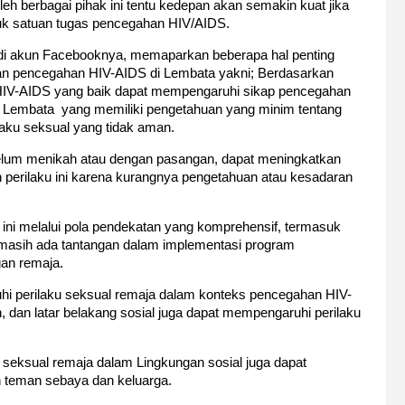
eh berbagai pihak ini tentu kedepan akan semakin kuat jika
tuk satuan tugas pencegahan HIV/AIDS.
r di akun Facebooknya, memaparkan beberapa hal penting
 dan pencegahan HIV-AIDS di Lembata yakni;
Berdasarkan
 HIV-AIDS yang baik dapat mempengaruhi sikap pencegahan
i Lembata yang memiliki pengetahuan yang minim tentang
aku seksual yang tidak aman.
ebelum menikah atau dengan pasangan, dapat meningkatkan
 perilaku ini karena kurangnya pengetahuan atau kesadaran
ini melalui pola pendekatan yang komprehensif, termasuk
pi masih ada tantangan dalam implementasi program
gan remaja.
hi perilaku seksual remaja dalam konteks pencegahan HIV-
in, dan latar belakang sosial juga dapat mempengaruhi perilaku
seksual remaja dalam Lingkungan sosial juga dapat
 teman sebaya dan keluarga.