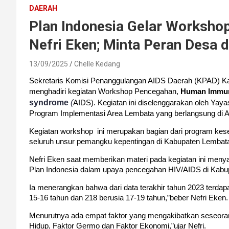
DAERAH
Plan Indonesia Gelar Worksho
Nefri Eken; Minta Peran Desa 
13/09/2025
Chelle Kedang
Sekretaris Komisi Penanggulangan AIDS Daerah (KPAD) Ka
menghadiri kegiatan Workshop Pencegahan,
Human Immun
syndrome
(
AIDS). Kegiatan ini diselenggarakan oleh Yayas
Program Implementasi Area Lembata yang berlangsung di 
Kegiatan workshop ini merupakan bagian dari program kes
seluruh unsur pemangku kepentingan di Kabupaten Lembat
Nefri Eken saat memberikan materi pada kegiatan ini men
Plan Indonesia dalam upaya pencegahan HIV/AIDS di Kabu
Ia menerangkan bahwa dari data terakhir tahun 2023 terda
15-16 tahun dan 218 berusia 17-19 tahun,”beber Nefri Eken.
Menurutnya ada empat faktor yang mengakibatkan seseoran
Hidup, Faktor Germo dan Faktor Ekonomi,”ujar Nefri.