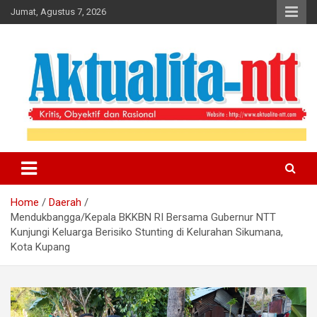
Skip
Jumat, Agustus 7, 2026
to
content
Kritis, Obyektif dan Rasional
Aktualita-NTT
Home
Daerah
Mendukbangga/Kepala BKKBN RI Bersama Gubernur NTT
Kunjungi Keluarga Berisiko Stunting di Kelurahan Sikumana,
Kota Kupang