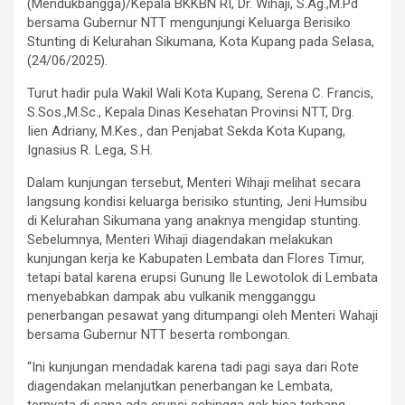
(Mendukbangga)/Kepala BKKBN RI, Dr. Wihaji, S.Ag.,M.Pd
bersama Gubernur NTT mengunjungi Keluarga Berisiko
Stunting di Kelurahan Sikumana, Kota Kupang pada Selasa,
(24/06/2025).
Turut hadir pula Wakil Wali Kota Kupang, Serena C. Francis,
S.Sos.,M.Sc., Kepala Dinas Kesehatan Provinsi NTT, Drg.
Iien Adriany, M.Kes., dan Penjabat Sekda Kota Kupang,
Ignasius R. Lega, S.H.
Dalam kunjungan tersebut, Menteri Wihaji melihat secara
langsung kondisi keluarga berisiko stunting, Jeni Humsibu
di Kelurahan Sikumana yang anaknya mengidap stunting.
Sebelumnya, Menteri Wihaji diagendakan melakukan
kunjungan kerja ke Kabupaten Lembata dan Flores Timur,
tetapi batal karena erupsi Gunung Ile Lewotolok di Lembata
menyebabkan dampak abu vulkanik mengganggu
penerbangan pesawat yang ditumpangi oleh Menteri Wahaji
bersama Gubernur NTT beserta rombongan.
“Ini kunjungan mendadak karena tadi pagi saya dari Rote
diagendakan melanjutkan penerbangan ke Lembata,
ternyata di sana ada erupsi sehingga gak bisa terbang.