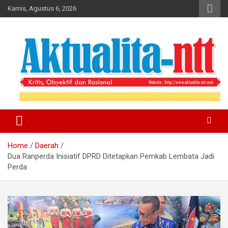
Skip
Kamis, Agustus 6, 2026
to
content
Kritis, Obyektif dan Rasional
Aktualita-NTT
Home
Daerah
Dua Ranperda Inisiatif DPRD Ditetapkan Pemkab Lembata Jadi
Perda