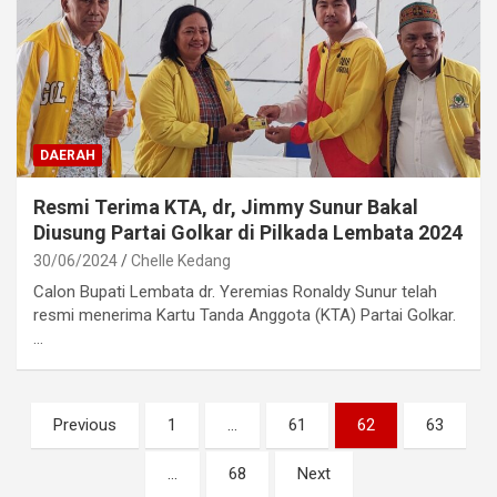
DAERAH
Resmi Terima KTA, dr, Jimmy Sunur Bakal
Diusung Partai Golkar di Pilkada Lembata 2024
30/06/2024
Chelle Kedang
Calon Bupati Lembata dr. Yeremias Ronaldy Sunur telah
resmi menerima Kartu Tanda Anggota (KTA) Partai Golkar.
…
Paginasi
Previous
1
…
61
62
63
pos
…
68
Next